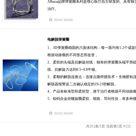
Albuca品牌弹簧圈系列是维心医疗自主研发的、具有
治疗。
电解脱弹簧圈
1、3D弹簧圈稳固的六面体结构：每一面均有1-2个成
根据动脉瘤的不同形态而改变 。
2、柔软的头端及抗解旋丝线：独有的弹簧圈头端平滑
线、抗解旋力达到0.5~0.8牛顿。
3、柔顺的解脱连接点：连接点微焊接技术 + 生物胶粘
解脱器报警设二次确认稳定的19-21秒解脱。
4、产品有标准型和柔软型，便于治疗者根据不同动脉
5、铂钨合金丝螺旋圈柔软、细致、导向性佳，有多种
共计2条/1页 当前第1页
9
[
1
]
: